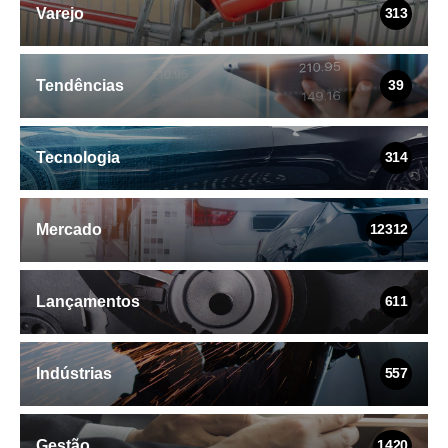
Varejo
313
Tendências
39
Tecnologia
314
Mercado
12312
Lançamentos
611
Indústrias
557
Gestão
1420