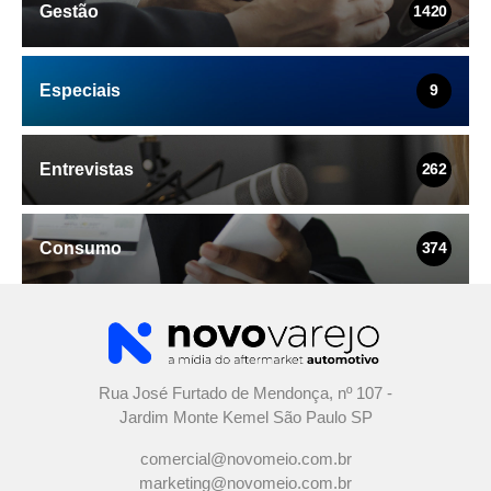
Gestão
1420
Especiais
9
Entrevistas
262
Consumo
374
Rua José Furtado de Mendonça, nº 107 -
Jardim Monte Kemel São Paulo SP
comercial@novomeio.com.br
marketing@novomeio.com.br