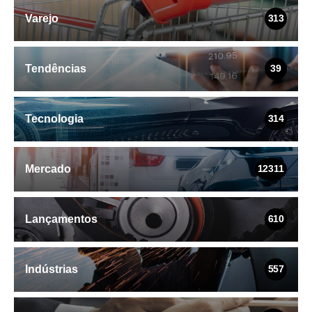
Varejo
313
Tendências
39
Tecnologia
314
Mercado
12311
Lançamentos
610
Indústrias
557