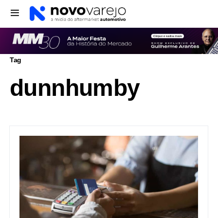
Tag
dunnhumby