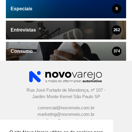
Especiais
9
Entrevistas
262
Consumo
374
Rua José Furtado de Mendonça, nº 107 -
Jardim Monte Kemel São Paulo SP
comercial@novomeio.com.br
marketing@novomeio.com.br
jornalismo@novomeio.com.br