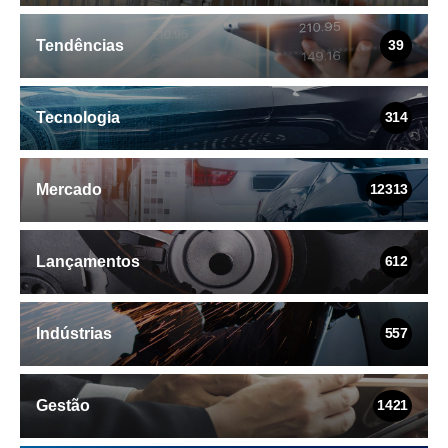
Tendências
39
Tecnologia
314
Mercado
12313
Lançamentos
612
Indústrias
557
Gestão
1421