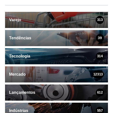
Varejo
313
Tendências
39
Tecnologia
314
Mercado
12313
Lançamentos
612
Indústrias
557