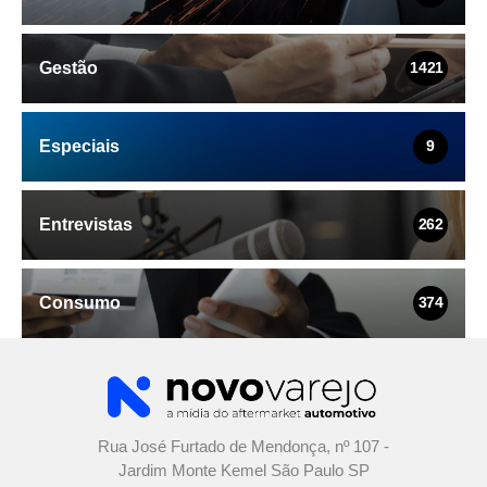
Gestão
1421
Especiais
9
Entrevistas
262
Consumo
374
Rua José Furtado de Mendonça, nº 107 -
Jardim Monte Kemel São Paulo SP