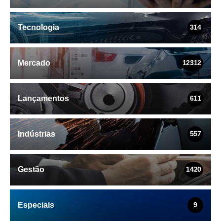
Tecnologia
314
Mercado
12312
Lançamentos
611
Indústrias
557
Gestão
1420
Especiais
9