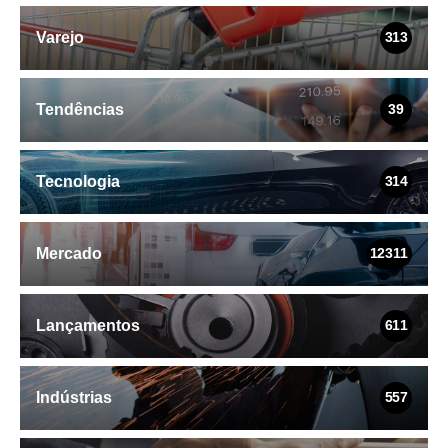
Varejo
313
Tendências
39
Tecnologia
314
Mercado
12311
Lançamentos
611
Indústrias
557