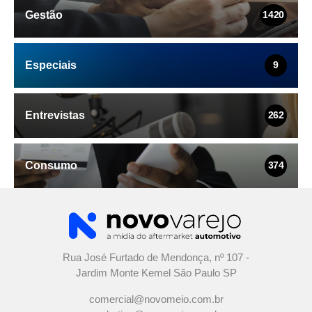
Gestão
1420
Especiais
9
Entrevistas
262
Consumo
374
Rua José Furtado de Mendonça, nº 107 -
Jardim Monte Kemel São Paulo SP
comercial@novomeio.com.br