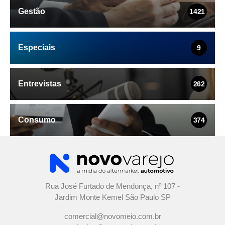
Gestão
1421
Especiais
9
Entrevistas
262
Consumo
374
Rua José Furtado de Mendonça, nº 107 -
Jardim Monte Kemel São Paulo SP
comercial@novomeio.com.br