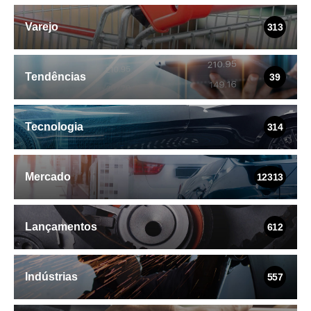
Varejo
313
Tendências
39
Tecnologia
314
Mercado
12313
Lançamentos
612
Indústrias
557