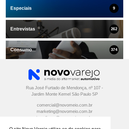
Especiais
9
Entrevistas
262
Consumo
374
Rua José Furtado de Mendonça, nº 107 -
Jardim Monte Kemel São Paulo SP
comercial@novomeio.com.br
marketing@novomeio.com.br
jornalismo@novomeio.com.br