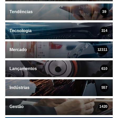
Tendências
39
Tecnologia
314
Mercado
12311
Lançamentos
610
Indústrias
557
Gestão
1420