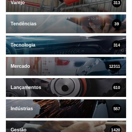
Varejo
313
Tendências
39
Tecnologia
314
Mercado
12311
Lançamentos
610
Indústrias
557
Gestão
1420