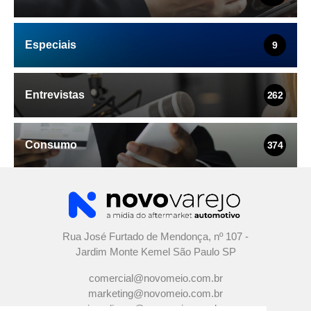
Especiais
9
Entrevistas
262
Consumo
374
Rua José Furtado de Mendonça, nº 107 -
Jardim Monte Kemel São Paulo SP
comercial@novomeio.com.br
marketing@novomeio.com.br
jornalismo@novomeio.com.br