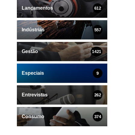
Lançamentos
612
Indústrias
557
Gestão
1421
Especiais
9
Entrevistas
262
Consumo
374