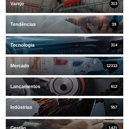
Varejo
313
Tendências
39
Tecnologia
314
Mercado
12313
Lançamentos
612
Indústrias
557
Gestão
1421