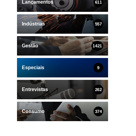
Lançamentos
611
Indústrias
557
Gestão
1421
Especiais
9
Entrevistas
262
Consumo
374