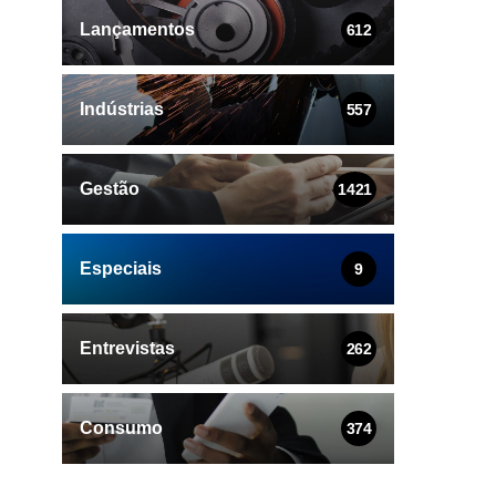
Lançamentos
612
Indústrias
557
Gestão
1421
Especiais
9
Entrevistas
262
Consumo
374