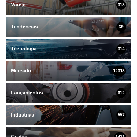
Varejo
313
Tendências
39
Tecnologia
314
Mercado
12313
Lançamentos
612
Indústrias
557
Gestão
1421