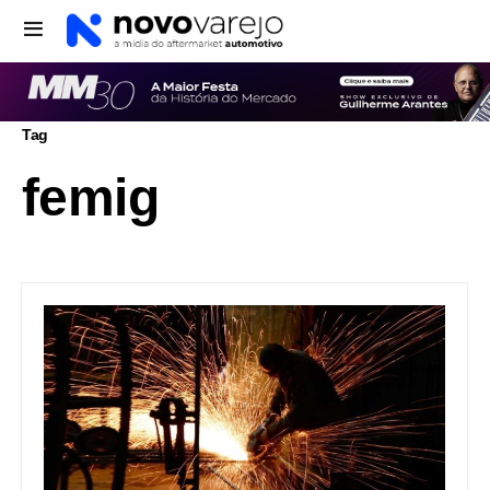
Tag
femig