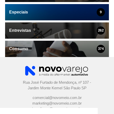
Especiais
9
Entrevistas
262
Consumo
374
Rua José Furtado de Mendonça, nº 107 -
Jardim Monte Kemel São Paulo SP
comercial@novomeio.com.br
marketing@novomeio.com.br
jornalismo@novomeio.com.br