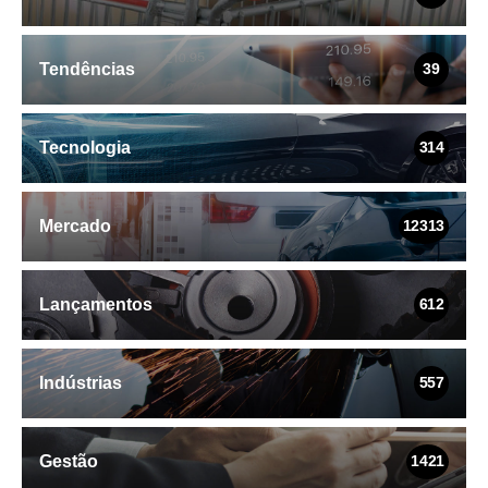
Tendências
39
Tecnologia
314
Mercado
12313
Lançamentos
612
Indústrias
557
Gestão
1421