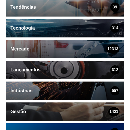
Tendências
39
Tecnologia
314
Mercado
12313
Lançamentos
612
Indústrias
557
Gestão
1421