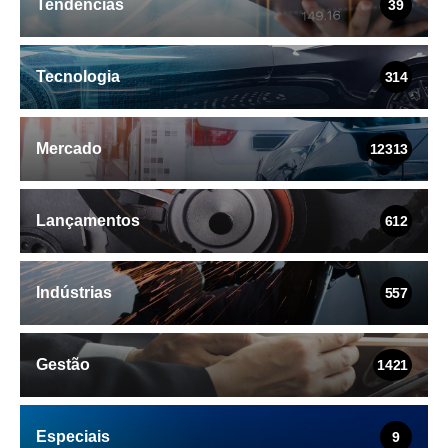
Tendências
39
Tecnologia
314
Mercado
12313
Lançamentos
612
Indústrias
557
Gestão
1421
Especiais
9