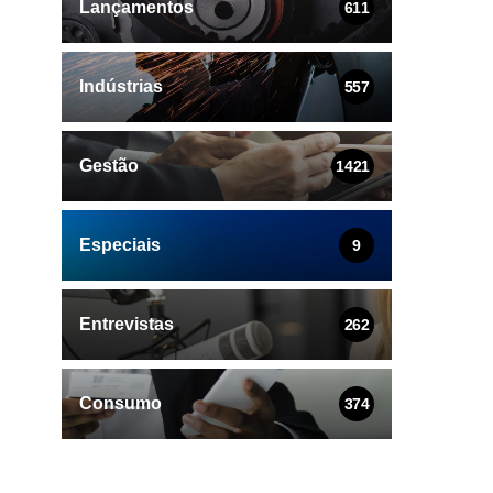
Lançamentos
611
Indústrias
557
Gestão
1421
Especiais
9
Entrevistas
262
Consumo
374