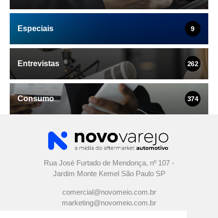
Especiais
9
Entrevistas
262
Consumo
374
Rua José Furtado de Mendonça, nº 107 -
Jardim Monte Kemel São Paulo SP
comercial@novomeio.com.br
marketing@novomeio.com.br
jornalismo@novomeio.com.br