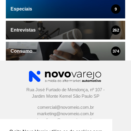
Especiais
9
Entrevistas
262
Consumo
374
Rua José Furtado de Mendonça, nº 107 -
Jardim Monte Kemel São Paulo SP
comercial@novomeio.com.br
marketing@novomeio.com.br
jornalismo@novomeio.com.br