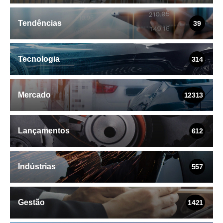
Tendências
39
Tecnologia
314
Mercado
12313
Lançamentos
612
Indústrias
557
Gestão
1421