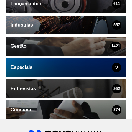
Lançamentos
611
Indústrias
557
Gestão
1421
Especiais
9
Entrevistas
262
Consumo
374