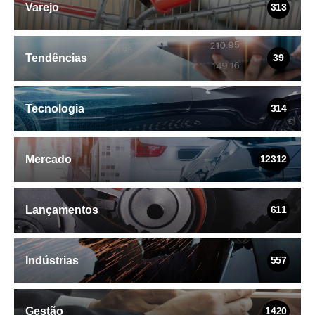
Varejo
313
Tendências
39
Tecnologia
314
Mercado
12312
Lançamentos
611
Indústrias
557
Gestão
1420