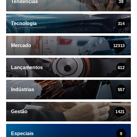
Tendências
39
Tecnologia
314
Mercado
12313
Lançamentos
612
Indústrias
557
Gestão
1421
Especiais
9