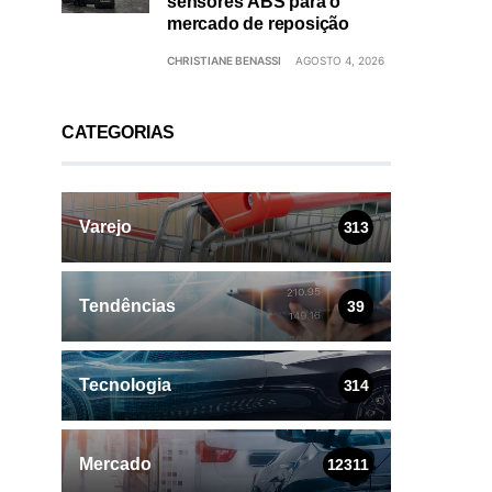
sensores ABS para o
mercado de reposição
CHRISTIANE BENASSI
AGOSTO 4, 2026
CATEGORIAS
Varejo
313
Tendências
39
Tecnologia
314
Mercado
12311