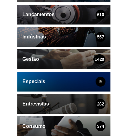
Lançamentos
610
Indústrias
557
Gestão
1420
Especiais
9
Entrevistas
262
Consumo
374