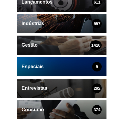
Lançamentos
611
Indústrias
557
Gestão
1420
Especiais
9
Entrevistas
262
Consumo
374