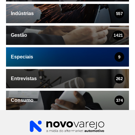
Indústrias
557
Gestão
1421
Especiais
9
Entrevistas
262
Consumo
374