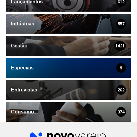
Lançamentos
612
Indústrias
557
Gestão
1421
Especiais
9
Entrevistas
262
Consumo
374