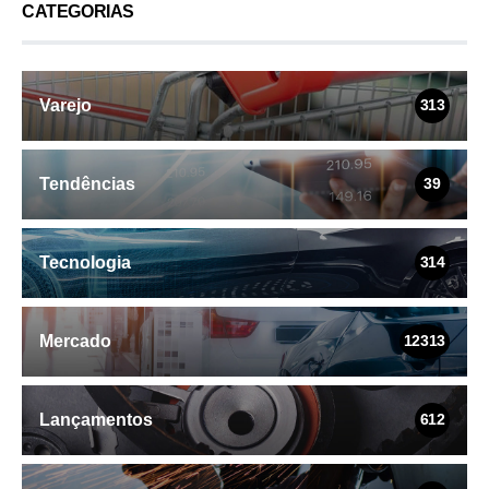
CATEGORIAS
Varejo
313
Tendências
39
Tecnologia
314
Mercado
12313
Lançamentos
612