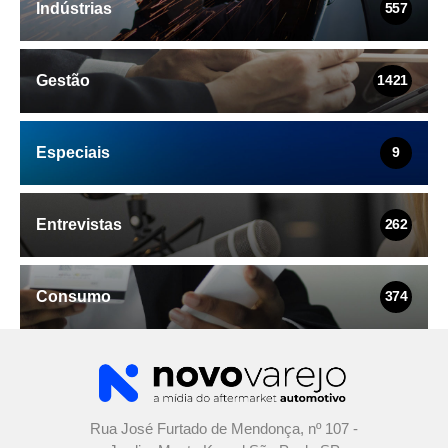
Indústrias
557
Gestão
1421
Especiais
9
Entrevistas
262
Consumo
374
Rua José Furtado de Mendonça, nº 107 -