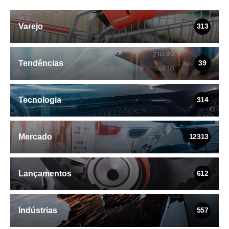
Varejo
313
Tendências
39
Tecnologia
314
Mercado
12313
Lançamentos
612
Indústrias
557