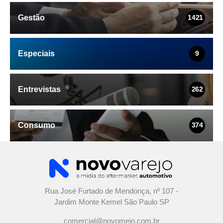
Gestão
1421
Especiais
9
Entrevistas
262
Consumo
374
Rua José Furtado de Mendonça, nº 107 -
Jardim Monte Kemel São Paulo SP
comercial@novomeio.com.br