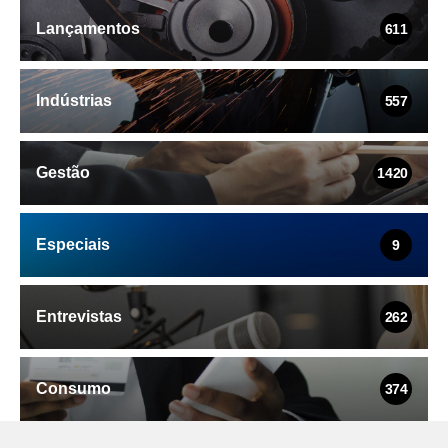
Lançamentos
611
Indústrias
557
Gestão
1420
Especiais
9
Entrevistas
262
Consumo
374