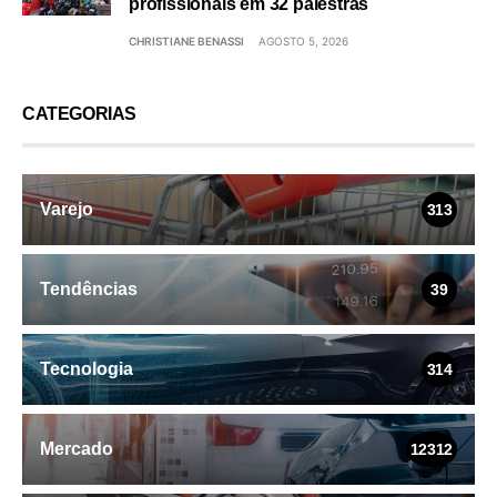
profissionais em 32 palestras
CHRISTIANE BENASSI
AGOSTO 5, 2026
CATEGORIAS
Varejo
313
Tendências
39
Tecnologia
314
Mercado
12312