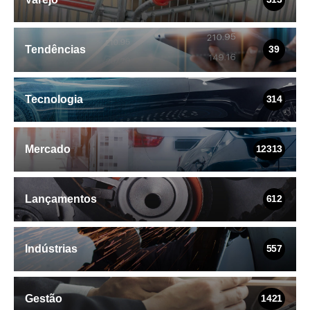
Tendências
39
Tecnologia
314
Mercado
12313
Lançamentos
612
Indústrias
557
Gestão
1421