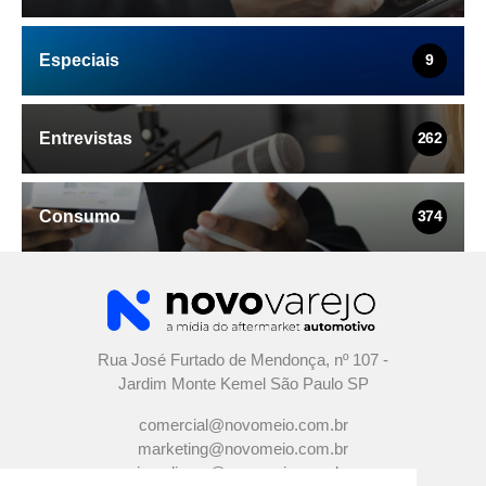
Especiais
9
Entrevistas
262
Consumo
374
Rua José Furtado de Mendonça, nº 107 -
Jardim Monte Kemel São Paulo SP
comercial@novomeio.com.br
marketing@novomeio.com.br
jornalismo@novomeio.com.br