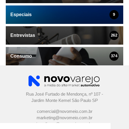
Especiais
9
Entrevistas
262
Consumo
374
Rua José Furtado de Mendonça, nº 107 -
Jardim Monte Kemel São Paulo SP
comercial@novomeio.com.br
marketing@novomeio.com.br
jornalismo@novomeio.com.br