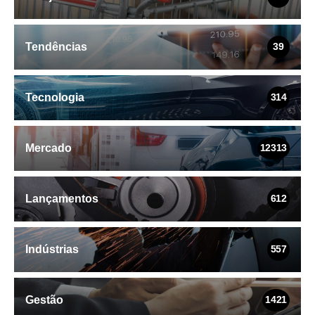
Tendências
39
Tecnologia
314
Mercado
12313
Lançamentos
612
Indústrias
557
Gestão
1421