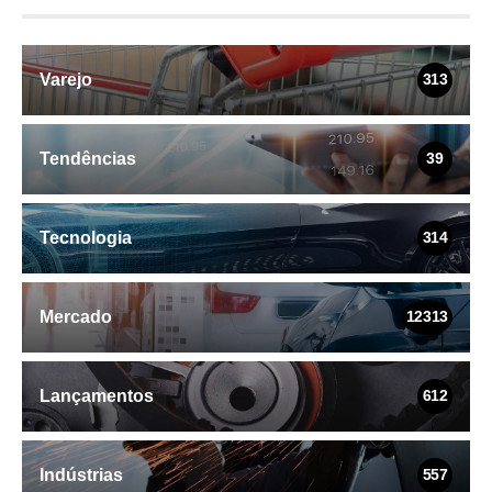
Varejo
313
Tendências
39
Tecnologia
314
Mercado
12313
Lançamentos
612
Indústrias
557