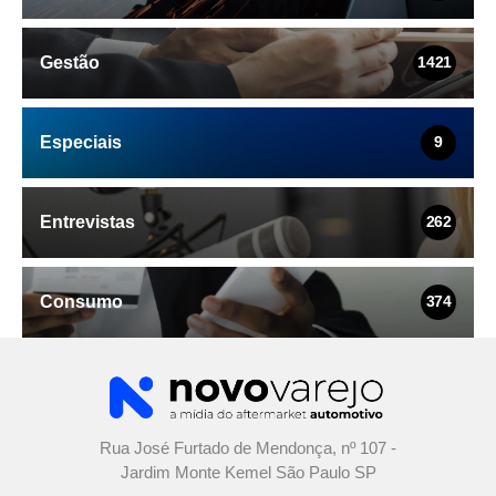
Gestão
1421
Especiais
9
Entrevistas
262
Consumo
374
Rua José Furtado de Mendonça, nº 107 -
Jardim Monte Kemel São Paulo SP