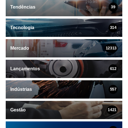
Tendências
39
Tecnologia
314
Mercado
12313
Lançamentos
612
Indústrias
557
Gestão
1421