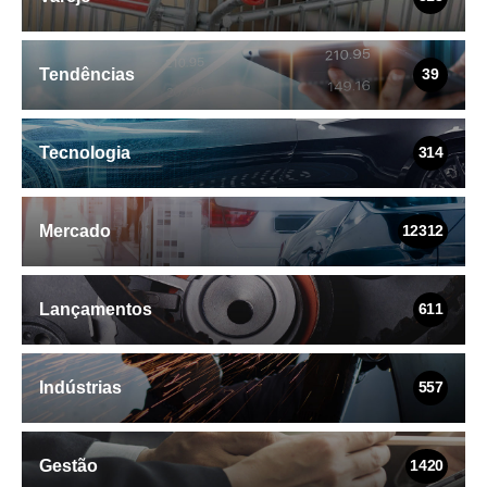
Tendências
39
Tecnologia
314
Mercado
12312
Lançamentos
611
Indústrias
557
Gestão
1420