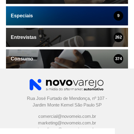
Especiais
9
Entrevistas
262
Consumo
374
Rua José Furtado de Mendonça, nº 107 -
Jardim Monte Kemel São Paulo SP
comercial@novomeio.com.br
marketing@novomeio.com.br
jornalismo@novomeio.com.br