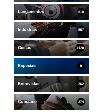
Lançamentos
610
Indústrias
557
Gestão
1420
Especiais
9
Entrevistas
262
Consumo
374