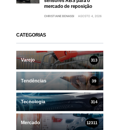
sensores ABS para o
mercado de reposição
CHRISTIANE BENASSI
AGOSTO 4, 2026
CATEGORIAS
Varejo
313
Tendências
39
Tecnologia
314
Mercado
12311