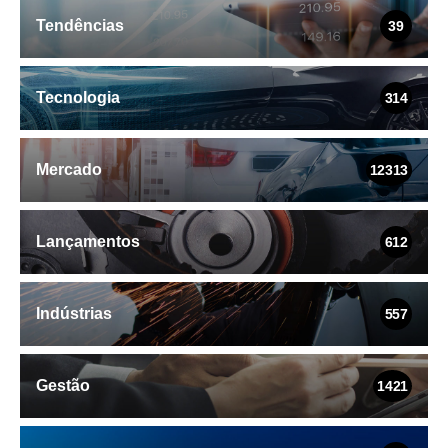
Tendências
39
Tecnologia
314
Mercado
12313
Lançamentos
612
Indústrias
557
Gestão
1421