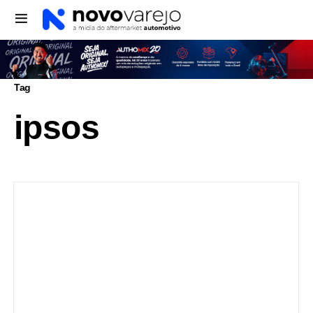
Tag
ipsos