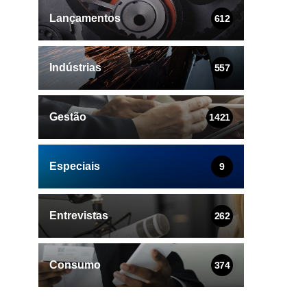
Lançamentos
612
Indústrias
557
Gestão
1421
Especiais
9
Entrevistas
262
Consumo
374