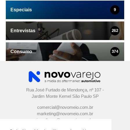
Especiais
9
Entrevistas
262
Consumo
374
Rua José Furtado de Mendonça, nº 107 -
Jardim Monte Kemel São Paulo SP
comercial@novomeio.com.br
marketing@novomeio.com.br
jornalismo@novomeio.com.br