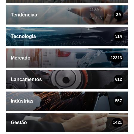
Tendências
39
Tecnologia
314
Mercado
12313
Lançamentos
612
Indústrias
557
Gestão
1421