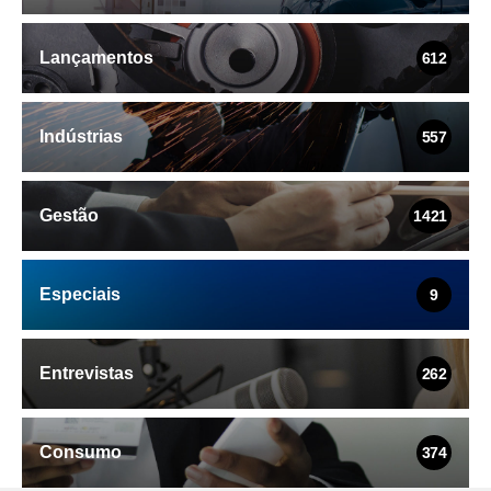
Lançamentos
612
Indústrias
557
Gestão
1421
Especiais
9
Entrevistas
262
Consumo
374