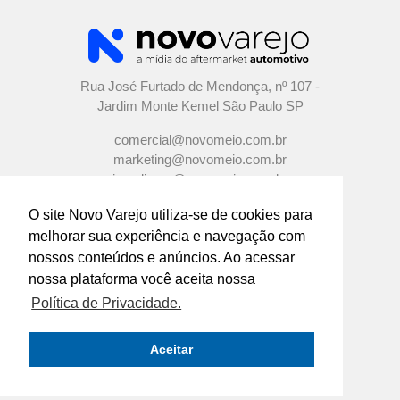
Rua José Furtado de Mendonça, nº 107 -
Jardim Monte Kemel São Paulo SP
comercial@novomeio.com.br
marketing@novomeio.com.br
jornalismo@novomeio.com.br
O site Novo Varejo utiliza-se de cookies para
melhorar sua experiência e navegação com
nossos conteúdos e anúncios. Ao acessar
CONFIRA AS NOSSAS REDES SOCIAIS
nossa plataforma você aceita nossa
Política de Privacidade.
O principal canal de comunicação de grandes
indústrias e distribuidores com os empresários e
Aceitar
profissionais das lojas de componentes automotivos
em todo o Brasil.