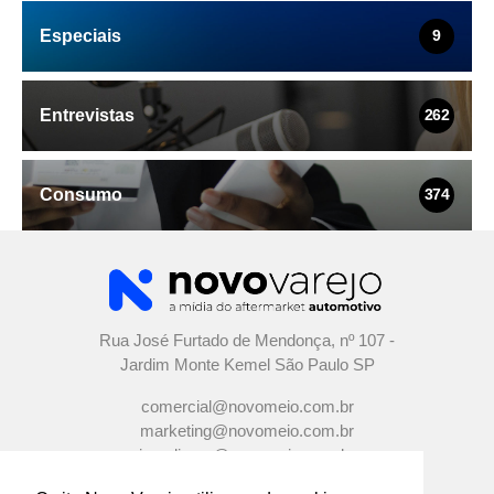
Especiais
9
Entrevistas
262
Consumo
374
Rua José Furtado de Mendonça, nº 107 -
Jardim Monte Kemel São Paulo SP
comercial@novomeio.com.br
marketing@novomeio.com.br
jornalismo@novomeio.com.br