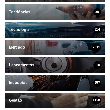
Tendências
39
Tecnologia
314
Mercado
12311
Lançamentos
610
Indústrias
557
Gestão
1420