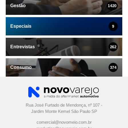
Gestão
1420
Especiais
9
Entrevistas
262
Consumo
374
Rua José Furtado de Mendonça, nº 107 -
Jardim Monte Kemel São Paulo SP
comercial@novomeio.com.br