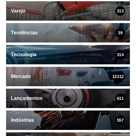
Varejo
313
Tendências
39
Tecnologia
314
Mercado
12312
Lançamentos
611
Indústrias
557