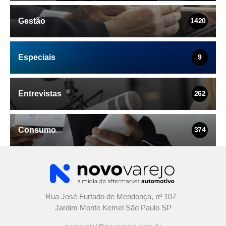
Gestão
1420
Especiais
9
Entrevistas
262
Consumo
374
Rua José Furtado de Mendonça, nº 107 -
Jardim Monte Kemel São Paulo SP