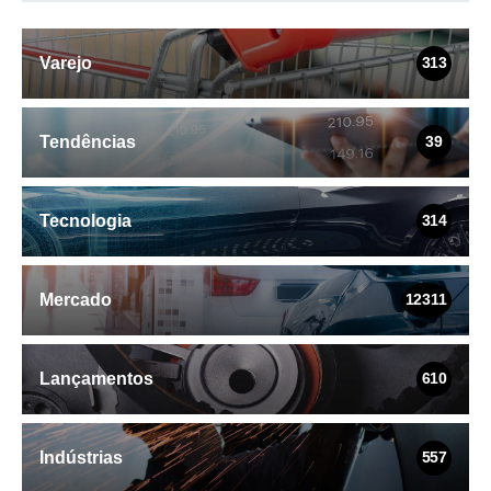
Varejo
313
Tendências
39
Tecnologia
314
Mercado
12311
Lançamentos
610
Indústrias
557