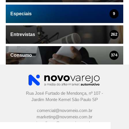
Especiais
9
Entrevistas
262
Consumo
374
Rua José Furtado de Mendonça, nº 107 -
Jardim Monte Kemel São Paulo SP
comercial@novomeio.com.br
marketing@novomeio.com.br
jornalismo@novomeio.com.br