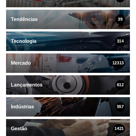
Tendências
39
Tecnologia
314
Mercado
12313
Lançamentos
612
Indústrias
557
Gestão
1421