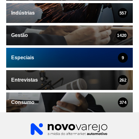
Indústrias
557
Gestão
1420
Especiais
9
Entrevistas
262
Consumo
374