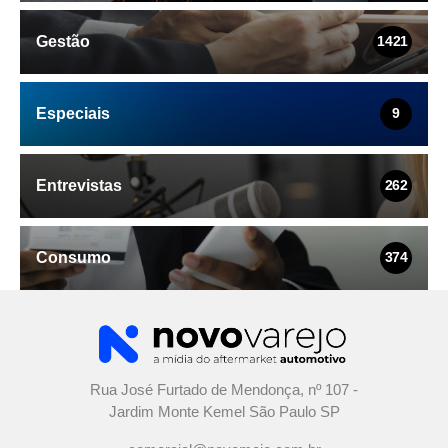
Gestão
1421
Especiais
9
Entrevistas
262
Consumo
374
Rua José Furtado de Mendonça, nº 107 -
Jardim Monte Kemel São Paulo SP