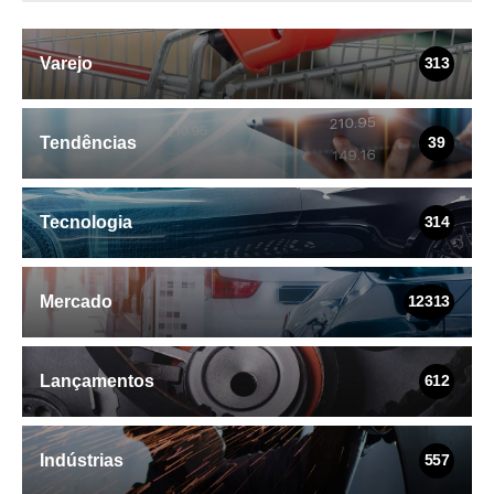
Varejo
313
Tendências
39
Tecnologia
314
Mercado
12313
Lançamentos
612
Indústrias
557