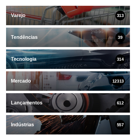
Varejo
313
Tendências
39
Tecnologia
314
Mercado
12313
Lançamentos
612
Indústrias
557