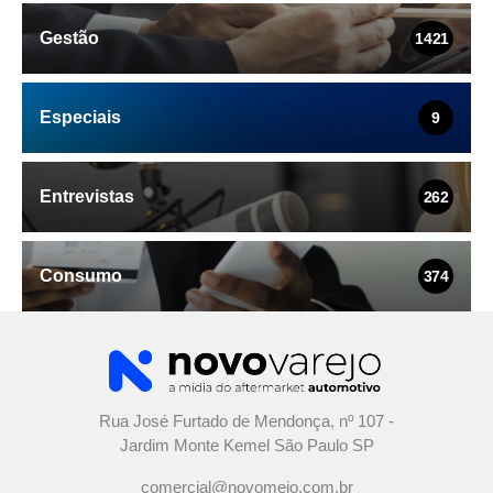
Gestão
1421
Especiais
9
Entrevistas
262
Consumo
374
Rua José Furtado de Mendonça, nº 107 -
Jardim Monte Kemel São Paulo SP
comercial@novomeio.com.br