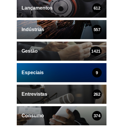
Lançamentos
612
Indústrias
557
Gestão
1421
Especiais
9
Entrevistas
262
Consumo
374