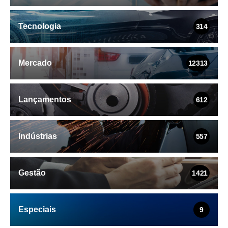
Tecnologia
314
Mercado
12313
Lançamentos
612
Indústrias
557
Gestão
1421
Especiais
9