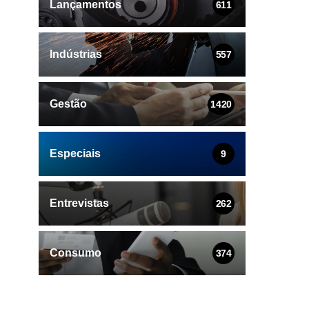
Lançamentos
611
Indústrias
557
Gestão
1420
Especiais
9
Entrevistas
262
Consumo
374